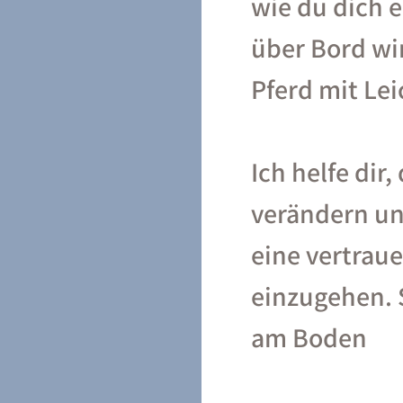
wie du dich e
über Bord wi
Pferd mit Lei
Ich helfe dir
verändern un
eine vertrau
einzugehen. 
am Boden