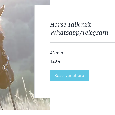
Horse Talk mit
Whatsapp/Telegram
45 min
129
129 €
euros
Reservar ahora