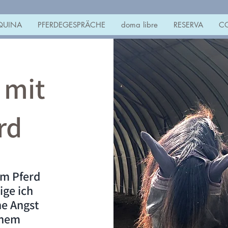
QUINA
PFERDEGESPRÄCHE
doma libre
RESERVA
C
 mit
rd
em Pferd
ige ich
ne Angst
inem