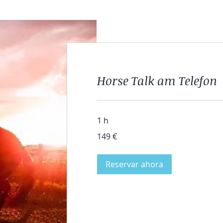
Horse Talk am Telefon
1 h
149
149 €
euros
Reservar ahora