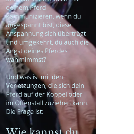
deinem Pferd
kommunizieren, wenn du
angespannt bist, diese
Anspannung sich überträgt
und umgekehrt, du auch die
Angst deines Pferdes
wahrnimmst?
Und was ist mit den
Verletzungen, die sich dein
Pferd auf der Koppel oder
im Offenstall zuziehen kann.
Die Frage ist:
Wie kannst du