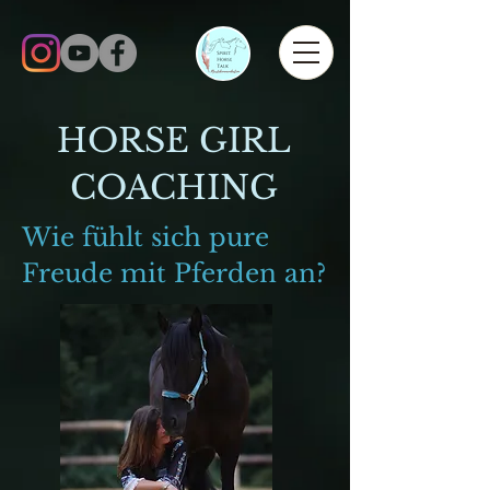
HORSE GIRL
COACHING
Wie fühlt sich pure
Freude mit Pferden an?