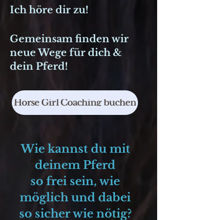
Ich höre dir zu!
Gemeinsam finden wir
neue Wege für dich &
dein Pferd!
Horse Girl Coaching buchen
Wie kannst du mit
deinem Pferd
so frei sein, wie
möglich und dabei
so sicher wie nötig?