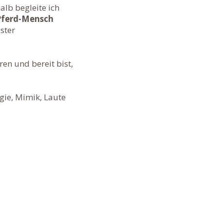
lb begleite ich
Pferd-Mensch
ster
en und bereit bist,
gie, Mimik, Laute