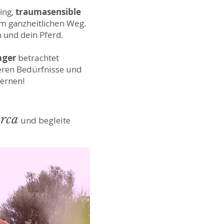
hing,
traumasensible
m ganzheitlichen Weg.
h und dein Pferd.
nger
betrachtet
deren Bedürfnisse und
lernen!
rca
und begleite