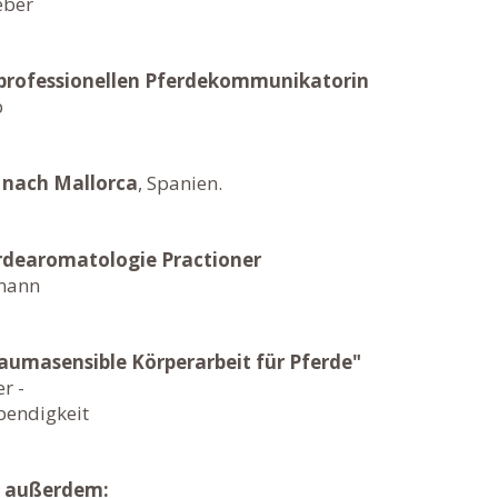
ber​
professionellen Pferdekommunikatorin
b
nach Mallorca
, Spanien.
rdearomatologie Practioner
fmann
aumasensible Körperarbeit für Pferde"
r -
digkeit​​​​​
st außerdem: