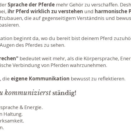
 der
Sprache der Pferde
mehr Gehör zu verschaffen. Desha
bei,
ihr Pferd wirklich zu verstehen
und
harmonische 
fzubauen, die auf gegenseitigem Verständnis und bewus
asieren.
ion beginnt da, wo du bereit bist deinem Pferd zuzuhör
 Augen des Pferdes zu sehen.
prechen"
bedeutet weit mehr, als die Körpersprache, Ener
hische Verbindung von Pferden wahrzunehmen.
, die
eigene Kommunikation
bewusst zu reflektieren.
u kommunizierst
ständig!
rsprache & Energie.
n Haltung.
rksamkeit.
n.