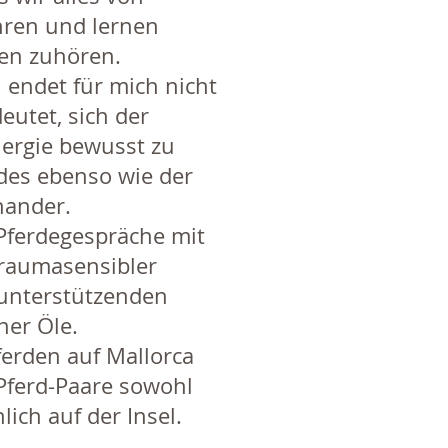
hren und lernen
en zuhören.
endet für mich nicht
deutet, sich der
ergie bewusst zu
des ebenso wie der
nander.
Pferdegespräche mit
traumasensibler
 unterstützenden
her Öle.
ferden auf Mallorca
Pferd-Paare sowohl
 auf der Insel.​​​​​​