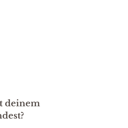
it deinem
ndest?