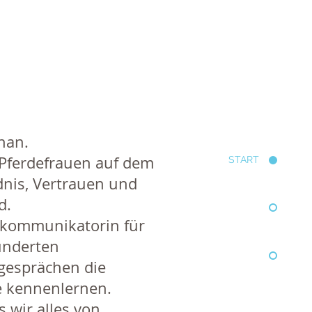
than.
h Pferdefrauen auf dem
START
nis, Vertrauen und
d.
erkommunikatorin für
hunderten
gesprächen die
e kennenlernen.
s wir alles von