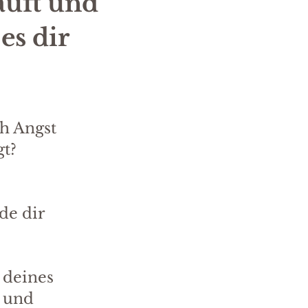
auft und
 es dir
ch Angst
gt?
de dir
 deines
t und